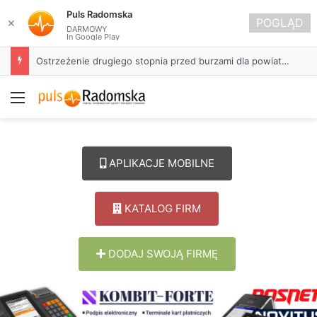
Puls Radomska
POGLĄD
✕
DARMOWY
In Google Play
Około 90 tys. zł na szkolenia pracowników. PUP w Radomsku ogłasza nabór wniosków
Menu
APLIKACJE MOBILNE
KATALOG FIRM
DODAJ SWOJĄ FIRMĘ