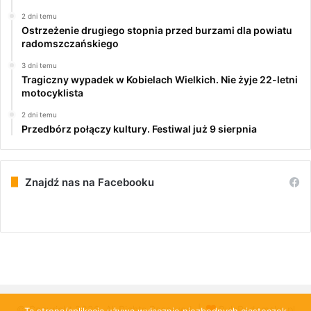
2 dni temu
Ostrzeżenie drugiego stopnia przed burzami dla powiatu
radomszczańskiego
3 dni temu
Tragiczny wypadek w Kobielach Wielkich. Nie żyje 22-letni
motocyklista
2 dni temu
Przedbórz połączy kultury. Festiwal już 9 sierpnia
Znajdź nas na Facebooku
© Copyright 2026, All Rights Reserved |
PulsRadomska.pl