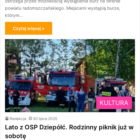
ostrzega przed możliwością wystąpienia burz na terenie
powiatu radomszczańskiego. Miejscami wystąpią burze,
którym…
Czytaj więcej »
KULTURA
Redakcja
30 lipca 2025
Lato z OSP Dziepółć. Rodzinny piknik już w
sobotę