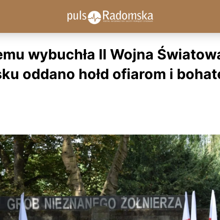
temu wybuchła II Wojna Światow
u oddano hołd ofiarom i boha