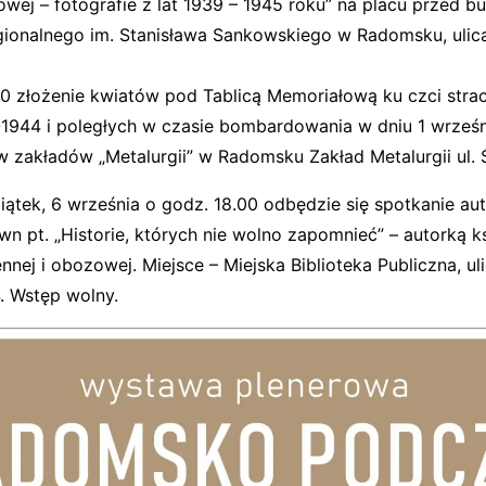
owej – fotografie z lat 1939 – 1945 roku” na placu przed 
onalnego im. Stanisława Sankowskiego w Radomsku, ulic
00 złożenie kwiatów pod Tablicą Memoriałową ku czci str
-1944 i poległych w czasie bombardowania w dniu 1 wrześn
 zakładów „Metalurgii” w Radomsku Zakład Metalurgii ul. Ś
ątek, 6 września o godz. 18.00 odbędzie się spotkanie aut
n pt. „Historie, których nie wolno zapomnieć” – autorką k
nej i obozowej. Miejsce – Miejska Biblioteka Publiczna, ul
. Wstęp wolny.