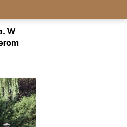
a. W
terom