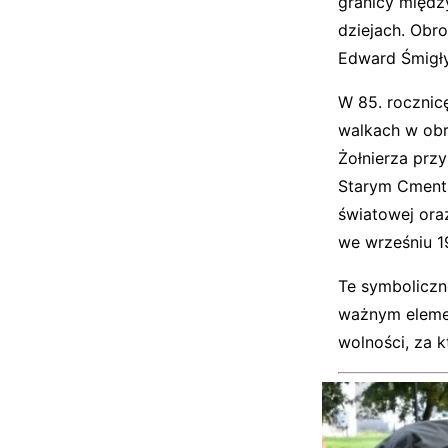
granicy międz
dziejach. Obro
Edward Śmigły
W 85. rocznic
walkach w obr
Żołnierza przy
Starym Cmenta
światowej ora
we wrześniu 1
Te symboliczn
ważnym elemen
wolności, za k