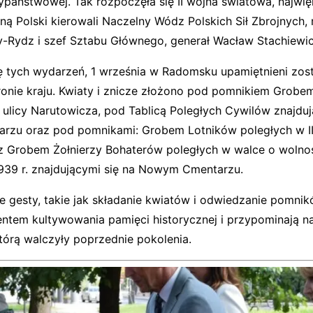
ypaństwowej. Tak rozpoczęła się II wojna światowa, najwi
ną Polski kierowali Naczelny Wódz Polskich Sił Zbrojnych,
-Rydz i szef Sztabu Głównego, generał Wacław Stachiewic
ę tych wydarzeń, 1 września w Radomsku upamiętnieni zosta
onie kraju. Kwiaty i znicze złożono pod pomnikiem Grob
 ulicy Narutowicza, pod Tablicą Poległych Cywilów znajduj
rzu oraz pod pomnikami: Grobem Lotników poległych w II
z Grobem Żołnierzy Bohaterów poległych w walce o wolno
939 r. znajdującymi się na Nowym Cmentarzu.
e gesty, takie jak składanie kwiatów i odwiedzanie pomnik
tem kultywowania pamięci historycznej i przypominają n
tórą walczyły poprzednie pokolenia.