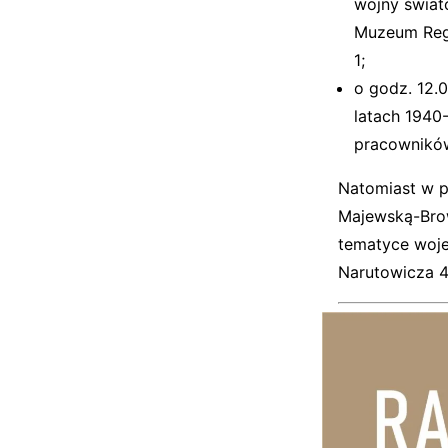
wojny świat
Muzeum Regi
1;
o godz. 12.
latach 1940
pracowników
Natomiast w pi
Majewską-Brow
tematyce wojen
Narutowicza 4