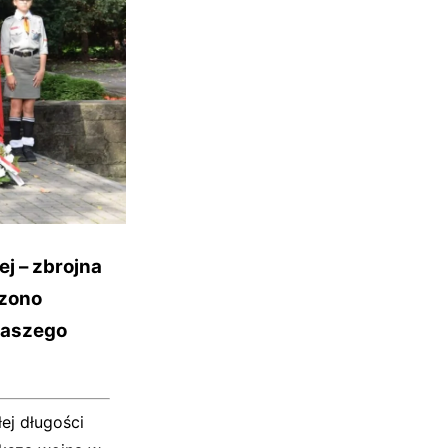
j – zbrojna
czono
 naszego
łej długości