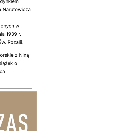
budynkiem
a Narutowicza
aconych w
ia 1939 r.
w. Rozalii.
orskie z Niną
siążek o
ica