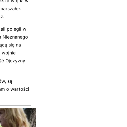
ększa wojna w
 marszałek
z.
li polegli w
em Nieznanego
ącą się na
 wojnie
ść Ojczyzny
ów, są
am o wartości