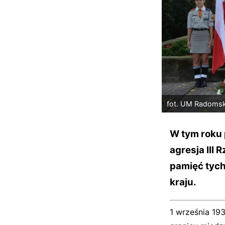
fot. UM Radoms
W tym roku 
agresja III
pamięć tych
kraju.
1 września 193