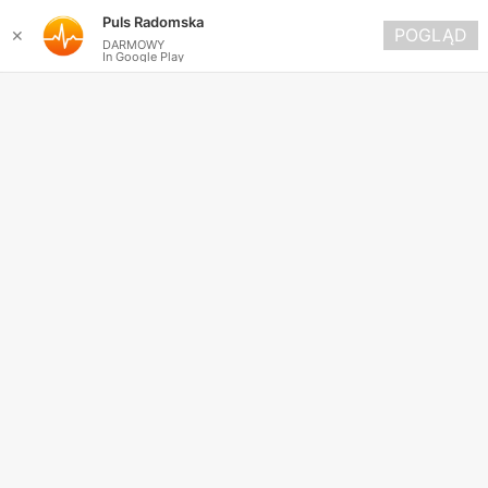
Puls Radomska
POGLĄD
✕
DARMOWY
In Google Play