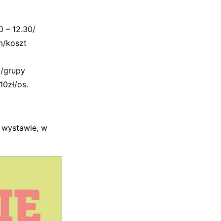
0 – 12.30/
m/koszt
0/grupy
10zł/os.
 wystawie, w