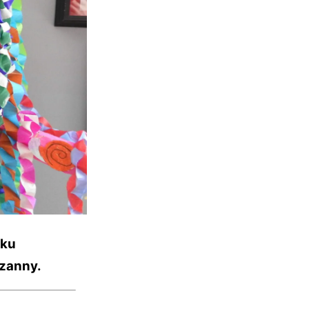
sku
rzanny.