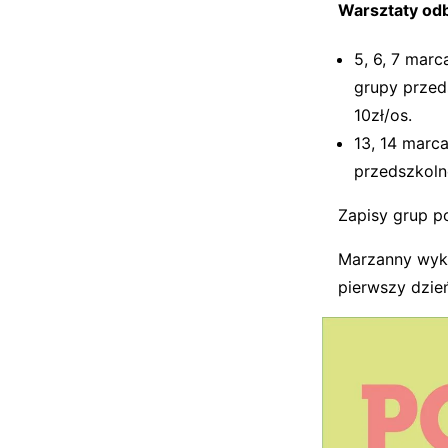
Warsztaty odb
5, 6, 7 marc
grupy przed
10zł/os.
13, 14 marca
przedszkoln
Zapisy grup p
Marzanny wyko
pierwszy dzie