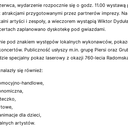
zerwca, wydarzenie rozpocznie się o godz. 11.00 wystawą
 atrakcjami przygotowanymi przez partnerów imprezy. Na
kalni artyści i zespoły, a wieczorem wystąpią Wiktor Dyduł
certach zaplanowano dyskotekę pod gwiazdami.
łynie pod znakiem występów lokalnych wykonawców, poka
koncertów. Publiczność usłyszy m.in. grupę Piersi oraz Gru
ie specjalny pokaz laserowy z okazji 760-lecia Radomska
nalazły się również:
omocyjno-handlowe,
ronomiczna,
teczko,
rtowe,
animacje dla dzieci,
alnych artystów.