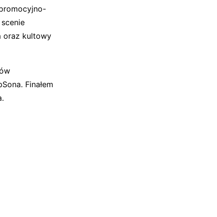
 promocyjno-
 scenie
a oraz kultowy
zów
bSona. Finałem
.