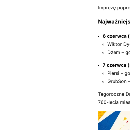
Imprezę popro
Najważniejs
6 czerwca 
Wiktor Dy
Dżem – go
7 czerwca (
Piersi – g
GrubSon –
Tegoroczne Dn
760-lecia mias