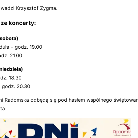
wadzi Krzysztof Zygma.
ze koncerty:
(sobota)
duła – godz. 19.00
dz. 21.00
niedziela)
odz. 18.30
 godz. 20.30
i Radomska odbędą się pod hasłem wspólnego świętowani
ta.