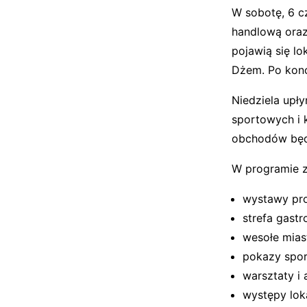
W sobotę, 6 c
handlową oraz
pojawią się lo
Dżem. Po kon
Niedziela up
sportowych i 
obchodów będz
W programie z
wystawy pr
strefa gast
wesołe mias
pokazy spo
warsztaty i 
występy lok