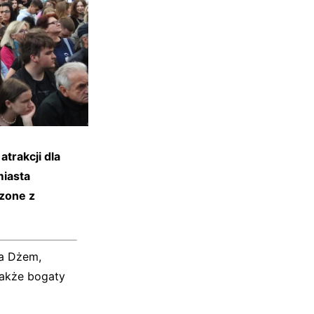
trakcji dla
miasta
czone z
a Dżem,
także bogaty