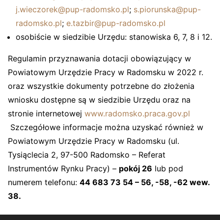
j.wieczorek@pup-radomsko.pl
;
s.piorunska@pup-
radomsko.pl
;
e.tazbir@pup-radomsko.pl
osobiście w siedzibie Urzędu: stanowiska 6, 7, 8 i 12.
Regulamin przyznawania dotacji obowiązujący w
Powiatowym Urzędzie Pracy w Radomsku w 2022 r.
oraz wszystkie dokumenty potrzebne do złożenia
wniosku dostępne są w siedzibie Urzędu oraz na
stronie internetowej
www.radomsko.praca.gov.pl
Szczegółowe informacje można uzyskać również w
Powiatowym Urzędzie Pracy w Radomsku (ul.
Tysiąclecia 2, 97-500 Radomsko – Referat
Instrumentów Rynku Pracy) –
pokój 26
lub pod
numerem telefonu:
44 683 73 54 – 56, -58, -62 wew.
38.