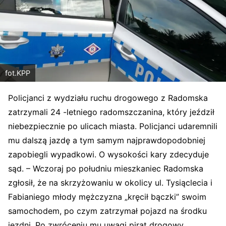
fot.KPP
Policjanci z wydziału ruchu drogowego z Radomska
zatrzymali 24 -letniego radomszczanina, który jeździł
niebezpiecznie po ulicach miasta. Policjanci udaremnili
mu dalszą jazdę a tym samym najprawdopodobniej
zapobiegli wypadkowi. O wysokości kary zdecyduje
sąd. – Wczoraj po południu mieszkaniec Radomska
zgłosił, że na skrzyżowaniu w okolicy ul. Tysiąclecia i
Fabianiego młody mężczyzna „kręcił bączki” swoim
samochodem, po czym zatrzymał pojazd na środku
jezdni. Po zwróceniu mu uwagi pirat drogowy