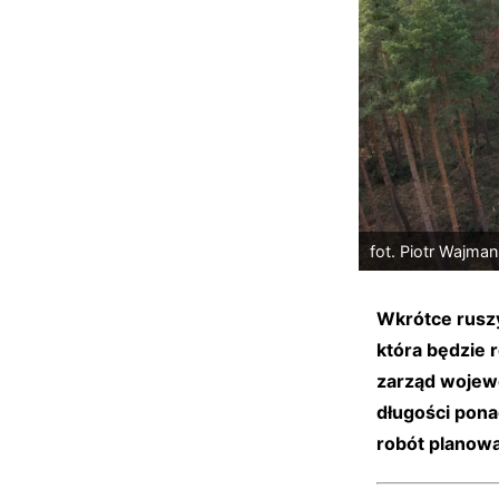
fot. Piotr Wajman
Wkrótce rusz
która będzie 
zarząd wojewó
długości pona
robót planowa