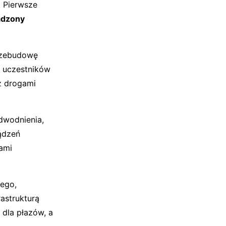
 Pierwsze
dzony
przebudowę
 uczestników
z drogami
dwodnienia,
ądzeń
kami
ego,
rastrukturą
dla płazów, a