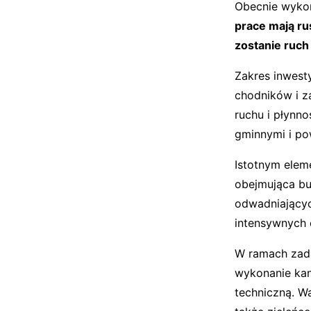
Obecnie wykon
prace mają r
zostanie ruc
Zakres inwest
chodników i z
ruchu i płynn
gminnymi i po
Istotnym elem
obejmująca bu
odwadniającyc
intensywnych
W ramach zada
wykonanie kana
techniczną. W