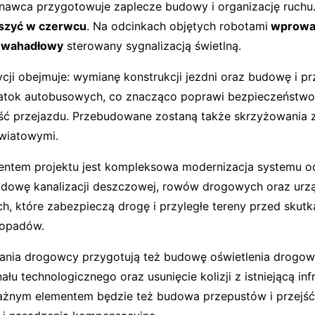
awca przygotowuje zaplecze budowy i organizację ruchu.
uszyć w czerwcu
. Na odcinkach objętych robotami
wprowa
h wahadłowy
sterowany sygnalizacją świetlną.
ycji obejmuje: wymianę konstrukcji jezdni oraz budowę i 
atok autobusowych, co znacząco poprawi bezpieczeństwo
ość przejazdu. Przebudowane zostaną także skrzyżowania 
wiatowymi.
entem projektu jest kompleksowa modernizacja systemu o
dowę kanalizacji deszczowej, rowów drogowych oraz urz
h, które zabezpieczą drogę i przyległe tereny przed skut
 opadów.
nia drogowcy przygotują też budowę oświetlenia drogow
łu technologicznego oraz usunięcie kolizji z istniejącą inf
ażnym elementem będzie też budowa przepustów i przejść 