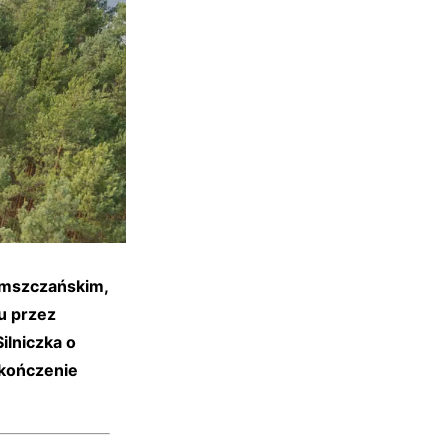
omszczańskim,
u przez
ilniczka o
akończenie