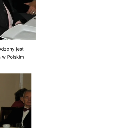
odzony jest
h w Polskim