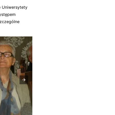
e Uniwersytety
występem
szczególne