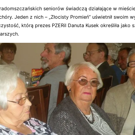
radomszczańskich seniorów świadczą działające w mieści
 chóry. Jeden z nich – „Złocisty Promień” uświetnił swoim 
czystość, którą prezes PZERiI Danuta Kusek określiła jako 
tarszych.