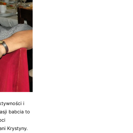
ktywności i
asji babcia to
bci
ani Krystyny.