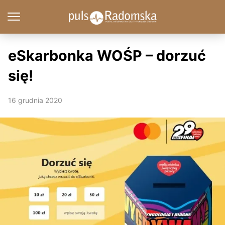
eSkarbonka WOŚP – dorzuć
się!
16 grudnia 2020