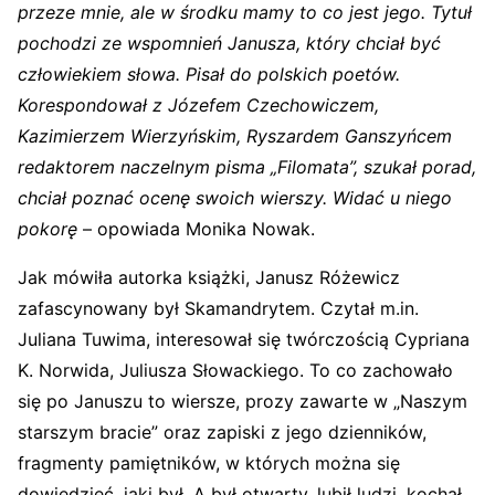
przeze mnie, ale w środku mamy to co jest jego. Tytuł
pochodzi ze wspomnień Janusza, który chciał być
człowiekiem słowa. Pisał do polskich poetów.
Korespondował z Józefem Czechowiczem,
Kazimierzem Wierzyńskim, Ryszardem Ganszyńcem
redaktorem naczelnym pisma „Filomata”, szukał porad,
chciał poznać ocenę swoich wierszy. Widać u niego
pokorę
– opowiada Monika Nowak.
Jak mówiła autorka książki, Janusz Różewicz
zafascynowany był Skamandrytem. Czytał m.in.
Juliana Tuwima, interesował się twórczością Cypriana
K. Norwida, Juliusza Słowackiego. To co zachowało
się po Januszu to wiersze, prozy zawarte w „Naszym
starszym bracie” oraz zapiski z jego dzienników,
fragmenty pamiętników, w których można się
dowiedzieć, jaki był. A był otwarty, lubił ludzi, kochał