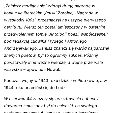
„Żołnierz modlący się” zdobył drugą nagrodę w
konkursie literackim „Polski Zbrojnej”. Nagrodę w
wysokości 100zł, przeznaczył na uszycie pierwszego
garnituru. Wiersz ten został umieszczony w ostatnim
przedwojennym tomie „Antologii poezji współczesnej”
pod redakcją Ludwika Frydego i Antoniego
Andrzejewskiego. Janusz znalazł się wśród najbardziej
znanych poetów, był to ogromny sukces. Później
powstawały inne ważne wiersze, a wojna przerwała
wszystko
– opowiada Nowak.
Podczas wojny w 1943 roku działał w Piotrkowie, a w
1944 roku przeniósł się do Łodzi.
W czerwcu ’44 zaczęły się aresztowania i obecny
dowódca zmuszony był do ucieczki, na swojego
następcę wyznaczył Janusza. Jedna z łączniczek