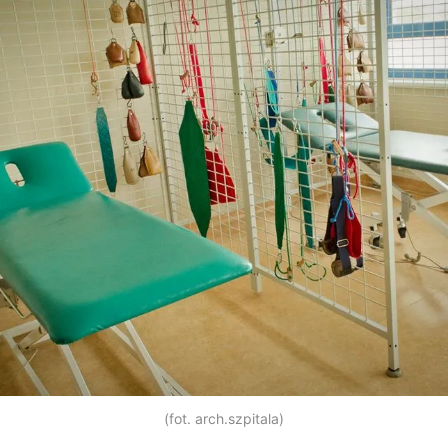
(fot. arch.szpitala)