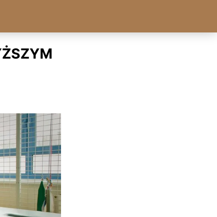
YŻSZYM