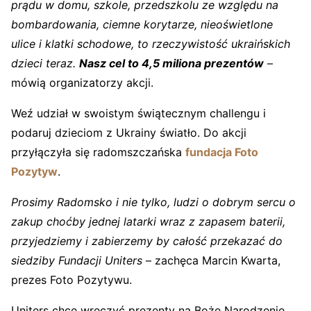
prądu w domu, szkole, przedszkolu ze względu na
bombardowania, ciemne korytarze, nieoświetlone
ulice i klatki schodowe, to rzeczywistość ukraińskich
dzieci teraz.
Nasz cel to 4,5 miliona prezentów
–
mówią organizatorzy akcji.
Weź udział w swoistym świątecznym challengu i
podaruj dzieciom z Ukrainy światło. Do akcji
przyłączyła się radomszczańska
fundacja Foto
Pozytyw
.
Prosimy Radomsko i nie tylko, ludzi o dobrym sercu o
zakup choćby jednej latarki wraz z zapasem baterii,
przyjedziemy i zabierzemy by całość przekazać do
siedziby Fundacji Uniters
– zachęca Marcin Kwarta,
prezes Foto Pozytywu.
Uniters chce wręczyć prezenty na Boże Narodzenie,