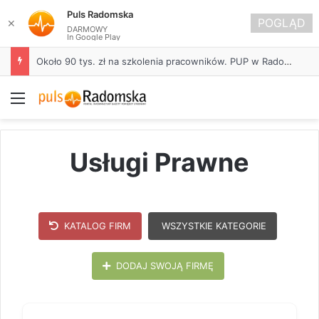
Puls Radomska
POGLĄD
✕
DARMOWY
In Google Play
Około 90 tys. zł na szkolenia pracowników. PUP w Radomsku ogłasza nabór wniosków
Menu
Usługi Prawne
KATALOG FIRM
WSZYSTKIE KATEGORIE
DODAJ SWOJĄ FIRMĘ