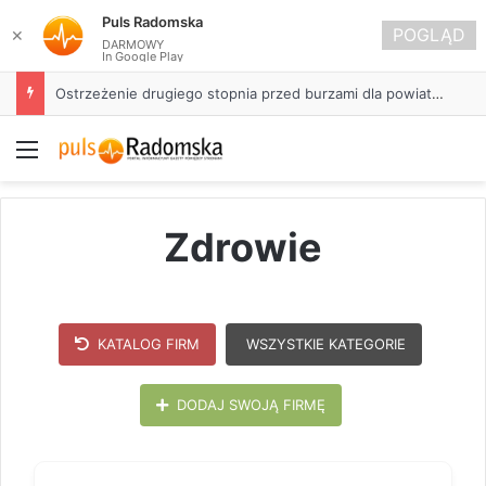
Puls Radomska
POGLĄD
✕
DARMOWY
In Google Play
Ostrzeżenie drugiego stopnia przed burzami dla powiatu radomszczańskiego
Menu
Zdrowie
KATALOG FIRM
WSZYSTKIE KATEGORIE
DODAJ SWOJĄ FIRMĘ