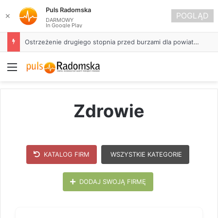
Puls Radomska
POGLĄD
✕
DARMOWY
In Google Play
Ostrzeżenie drugiego stopnia przed burzami dla powiatu radomszczańskiego
Menu
Zdrowie
KATALOG FIRM
WSZYSTKIE KATEGORIE
DODAJ SWOJĄ FIRMĘ