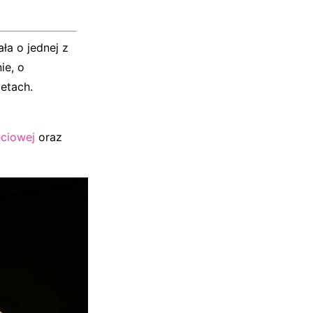
ła o jednej z
ie, o
ietach.
ęciowej
oraz