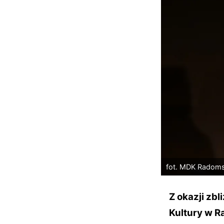
fot. MDK Radom
Z okazji zb
Kultury w R