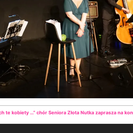
ch te kobiety …” chór Seniora Złota Nutka zaprasza na ko