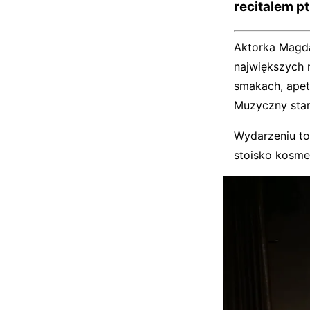
recitalem pt
Aktorka Magdal
największych n
smakach, apety
Muzyczny stan
Wydarzeniu to
stoisko kosme