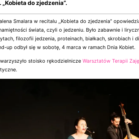
. „Kobieta do zjedzenia”.
ena Smalara w recitalu ,,Kobieta do zjedzenia” opowiedzia
amiętności świata, czyli o jedzeniu. Było zabawnie i liryczn
tach, filozofii jedzenia, proteinach, białkach, skrobiach i d
d-up odbył się w sobotę, 4 marca w ramach Dnia Kobiet.
warzyszyło stoisko rękodzielnicze
Warsztatów Terapii Zaj
tyczne.