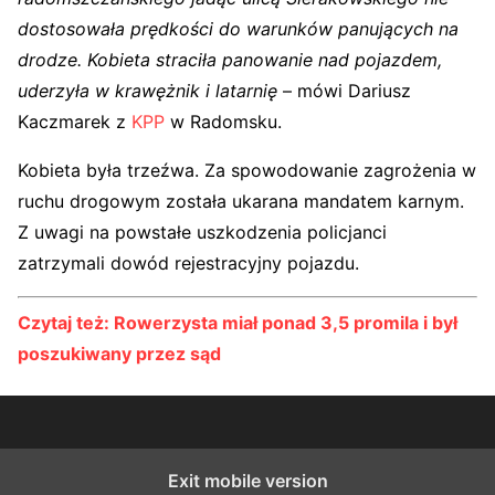
dostosowała prędkości do warunków panujących na
drodze. Kobieta straciła panowanie nad pojazdem,
uderzyła w krawężnik i latarnię
– mówi Dariusz
Kaczmarek z
KPP
w Radomsku.
Kobieta była trzeźwa. Za spowodowanie zagrożenia w
ruchu drogowym została ukarana mandatem karnym.
Z uwagi na powstałe uszkodzenia policjanci
zatrzymali dowód rejestracyjny pojazdu.
Czytaj też: Rowerzysta miał ponad 3,5 promila i był
poszukiwany przez sąd
Exit mobile version