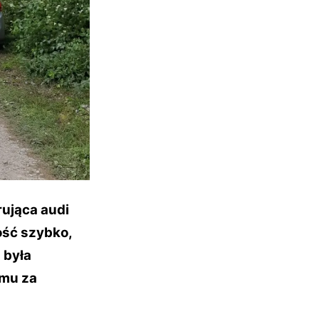
rująca audi
ość szybko,
 była
emu za