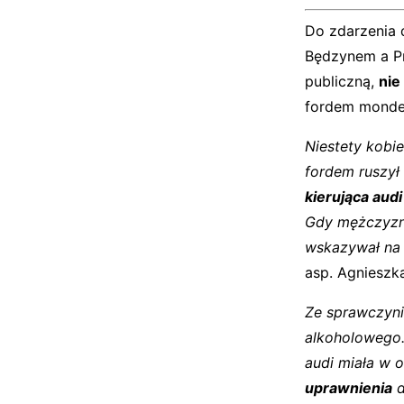
Do zdarzenia 
Będzynem a Pr
publiczną,
nie
fordem monde
Niestety kobie
fordem ruszy
kierująca aud
Gdy mężczyzna 
wskazywał na t
asp. Agnieszk
Ze sprawczyn
alkoholowego.
audi miała w 
uprawnienia
d