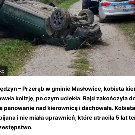
ko
ędzyn – Przerąb w gminie Masłowice, kobieta kie
ała kolizję, po czym uciekła. Rajd zakończyła d
ła panowanie nad kierownicą i dachowała. Kobieta
ijana i nie miała uprawnień, które utraciła 5 lat t
zestępstwo.