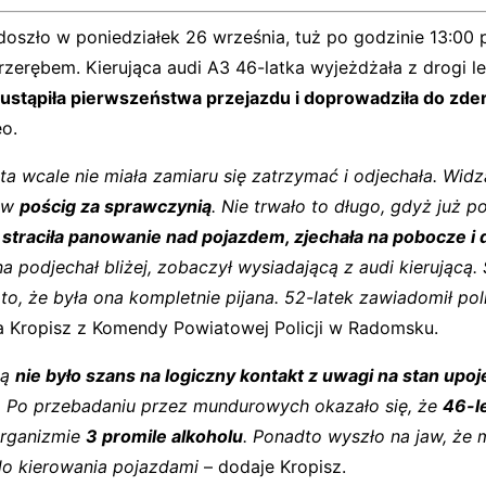
doszło w poniedziałek 26 września, tuż po godzinie 13:00
zerębem. Kierująca audi A3 46-latka wyjeżdżała z drogi le
 ustąpiła pierwszeństwa przejazdu i doprowadziła do zde
o.
ta wcale nie miała zamiaru się zatrzymać i odjechała. Widz
ł w
pościg za sprawczynią
. Nie trwało to długo, gdyż już po
i straciła panowanie nad pojazdem, zjechała na pobocze i
podjechał bliżej, zobaczył wysiadającą z audi kierującą. 
o, że była ona kompletnie pijana. 52-latek zawiadomił pol
a Kropisz z Komendy Powiatowej Policji w Radomsku.
ią
nie było szans na logiczny kontakt z uwagi na stan upoj
 Po przebadaniu przez mundurowych okazało się, że
46-l
organizmie
3 promile alkoholu
. Ponadto wyszło na jaw, że
o kierowania pojazdami
– dodaje Kropisz.