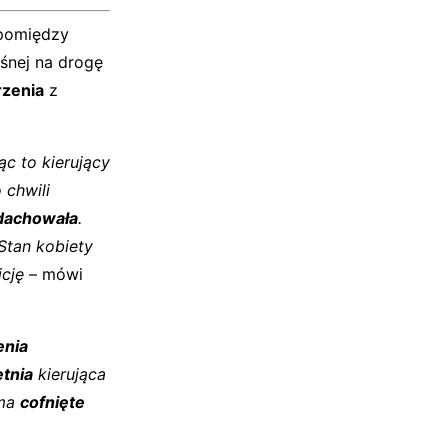
 pomiędzy
śnej na drogę
rzenia
z
ąc to kierujący
 chwili
 dachowała
.
Stan kobiety
icję
– mówi
enia
etnia
kierująca
 ma
cofnięte