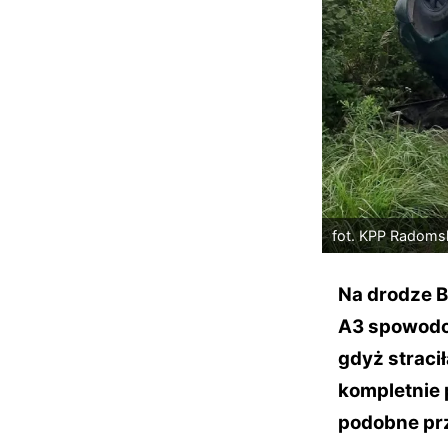
fot. KPP Radoms
Na drodze B
A3 spowodow
gdyż straci
kompletnie p
podobne pr