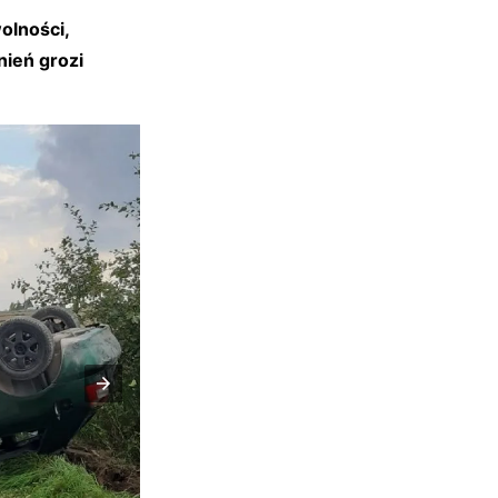
olności,
nień grozi