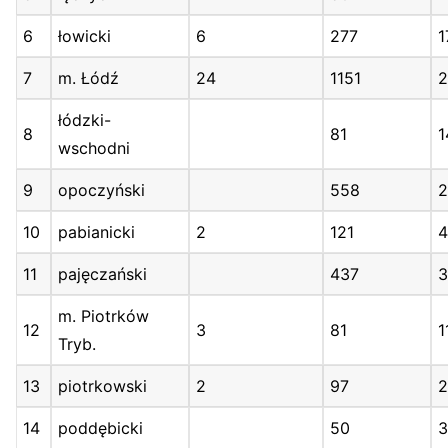
6
łowicki
6
277
1
7
m. Łódź
24
1151
2
łódzki-
8
81
1
wschodni
9
opoczyński
558
2
10
pabianicki
2
121
11
pajęczański
437
3
m. Piotrków
12
3
81
1
Tryb.
13
piotrkowski
2
97
2
14
poddębicki
50