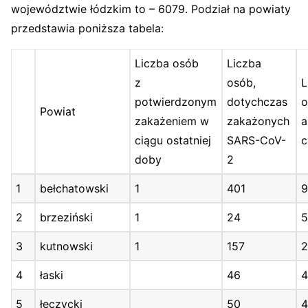
województwie łódzkim to – 6079. Podział na powiaty
przedstawia poniższa tabela:
Liczba osób
Liczba
z
osób,
L
potwierdzonym
dotychczas
o
Powiat
zakażeniem w
zakażonych
a
ciągu ostatniej
SARS-CoV-
c
doby
2
1
bełchatowski
1
401
9
2
brzeziński
1
24
3
kutnowski
1
157
2
4
łaski
46
5
łęczycki
50