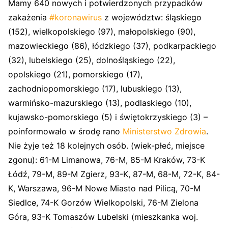
Mamy 640 nowych i potwierdzonych przypadków
zakażenia
#koronawirus
z województw: śląskiego
(152), wielkopolskiego (97), małopolskiego (90),
mazowieckiego (86), łódzkiego (37), podkarpackiego
(32), lubelskiego (25), dolnośląskiego (22),
opolskiego (21), pomorskiego (17),
zachodniopomorskiego (17), lubuskiego (13),
warmińsko-mazurskiego (13), podlaskiego (10),
kujawsko-pomorskiego (5) i świętokrzyskiego (3) –
poinformowało w środę rano
Ministerstwo Zdrowia
.
Nie żyje też 18 kolejnych osób. (wiek-płeć, miejsce
zgonu): 61-M Limanowa, 76-M, 85-M Kraków, 73-K
Łódź, 79-M, 89-M Zgierz, 93-K, 87-M, 68-M, 72-K, 84-
K, Warszawa, 96-M Nowe Miasto nad Pilicą, 70-M
Siedlce, 74-K Gorzów Wielkopolski, 76-M Zielona
Góra, 93-K Tomaszów Lubelski (mieszkanka woj.