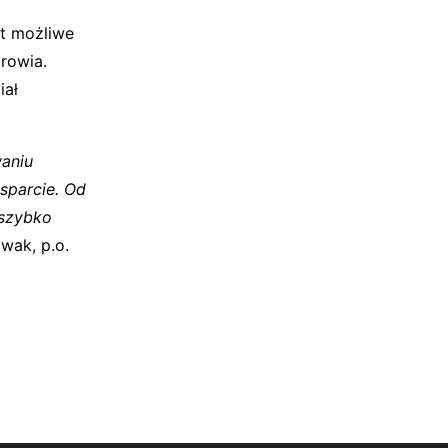
st możliwe
rowia.
iał
waniu
sparcie. Od
 szybko
wak, p.o.