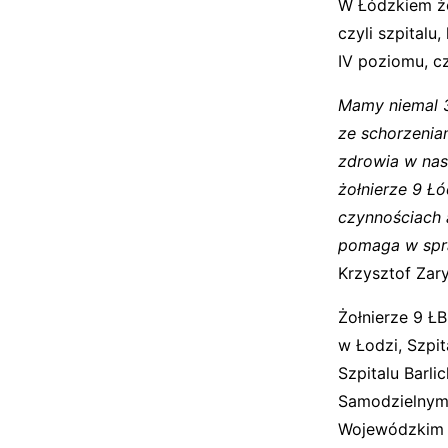
W Łódzkiem żo
czyli szpitalu
IV poziomu, c
Mamy niemal 3
ze schorzenia
zdrowia w nas
żołnierze 9 Ł
czynnościach 
pomaga w spr
Krzysztof Zary
Żołnierze 9 Ł
w Łodzi, Szpi
Szpitalu Barl
Samodzielnym 
Wojewódzkim s