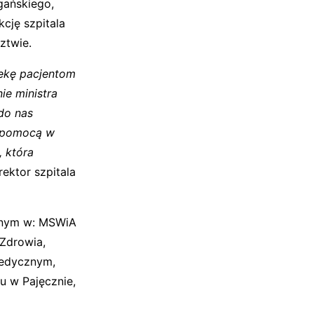
gańskiego,
kcję szpitala
ztwie.
ekę pacjentom
ie ministra
do nas
m pomocą w
, która
ektor szpitala
innym w: MSWiA
Zdrowia,
Medycznym,
u w Pajęcznie,