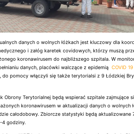
ualnych danych o wolnych łóżkach jest kluczowy dla koo
edycznego i załóg karetek covidowych, którzy muszą pr
żonego koronawirusem do najbliższego szpitala. W monito
ełnianiu danych, placówki walczące z epidemią
COVID 19
 do pomocy włączyli się także terytorialsi z 9 Łódzkiej B
k Obrony Terytorialnej będą wspierać szpitale zajmujące s
ażonych koronawirusem w aktualizacji danych o wolnych ł
dzie całodobowy. Zbiorcze statystyki będą aktualizowane 
-4 godziny.