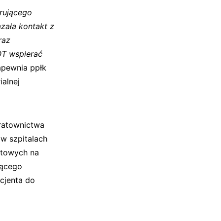
rującego
zała kontakt z
raz
OT wspierać
apewnia ppłk
ialnej
 ratownictwa
w szpitalach
otowych na
jącego
acjenta do