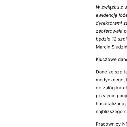
W związku z w
ewidencję łóż
dyrektorami sz
zaoferowała p
będzie 12 szp
Marcin Siudzi
Kluczowe dan
Dane ze szpit
medycznego, k
do załóg kare
przyjęcie pac
hospitalizacj
najbliższego s
Pracownicy NF