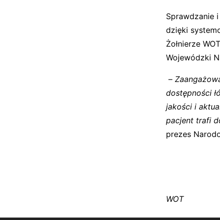
Sprawdzanie i
dzięki system
Żołnierze WOT
Wojewódzki N
–
Zaangażowan
dostępności ł
jakości i aktu
pacjent trafi
prezes Narod
WOT