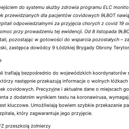
ejściem do systemu służby zdrowia programu ELC monito
ek przewidzianych dla pacjentów covidowych 9ŁBOT nawią
pitali odpowiedzialnymi za przyjęcia chorych z covid 19 o
omoc przy prowadzeniu tej ewidencji.
Od 8 listopada 9ŁB
itali, pozostając w gotowości do wsparcia pozostałych –
z
ński, zastępca dowódcy 9 Łódzkiej Brygady Obrony Terytor
e
ali trafiają bezpośrednio do wojewódzkich koordynatorów
tórzy następnie przekazują informacje o wolnych łóżkach 
tek covidowych. Precyzyjne i aktualne dane o miejscach g
jenta z dodatnim wynikiem testu na koronawirusa, wymaga
i jest kluczowe. Umożliwiają bowiem szybkie przekazanie p
zpitala, który zagwarantuje jego przyjęcie.
Z przeszkolą żołnierzy