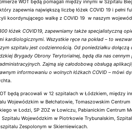
łnierze WOT będą pomagali między innymi w Szpitalu Bie
, który zapewnia największą liczbę łóżek COVID 19 i pełni fu
zyli koordynującego walkę z COVID 19 w naszym wojewód
00 łóżek COVID19, zapewniamy także specjalistyczną opi
mi kardiologicznymi. Wszystkie ręce na pokład – to wezwan
zym szpitalu jest codziennością. Od poniedziałku dołączą 
ódzkiej Brygady Obrony Terytorialnej, będą dla nas cenny
administracyjnych. Zajmą się całodobową obsługą aplikacji
awnym informowaniu o wolnych łóżkach COVID
– mówi dyr
chta.
BOT będą pracowali w 12 szpitalach w Łódzkiem, między 
talu Wojewódzkim w Bełchatowie, Tomaszowskim Centrum 
ickiego w Łodzi, SP ZOZ w Łowiczu, Pabianickim Centrum 
Szpitalu Wojewódzkim w Piotrkowie Trybunalskim, Szpital
zpitalu Zespolonym w Skierniewicach.