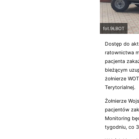
fot.9ŁBOT
Dostęp do akt
ratownictwa m
pacjenta zaka
bieżącym uzup
żołnierze WOT,
Terytorialnej.
Żołnierze Wojs
pacjentów zak
Monitoring bę
tygodniu, co 3