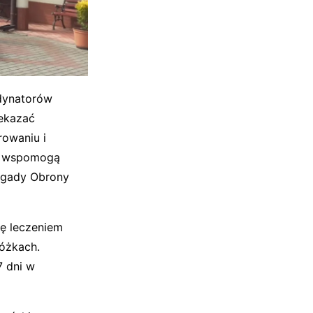
rdynatorów
zekazać
rowaniu i
wspomogą
rygady Obrony
ię leczeniem
óżkach.
7 dni w