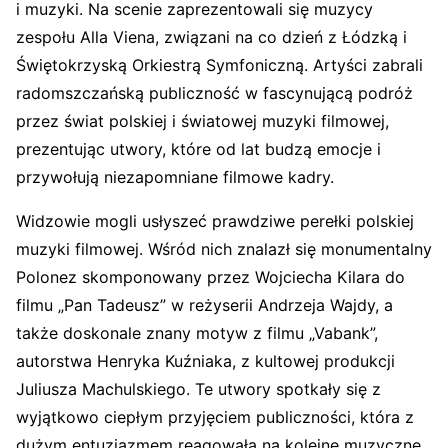
i muzyki. Na scenie zaprezentowali się muzycy
zespołu Alla Viena, związani na co dzień z Łódzką i
Świętokrzyską Orkiestrą Symfoniczną. Artyści zabrali
radomszczańską publiczność w fascynującą podróż
przez świat polskiej i światowej muzyki filmowej,
prezentując utwory, które od lat budzą emocje i
przywołują niezapomniane filmowe kadry.
Widzowie mogli usłyszeć prawdziwe perełki polskiej
muzyki filmowej. Wśród nich znalazł się monumentalny
Polonez skomponowany przez Wojciecha Kilara do
filmu „Pan Tadeusz” w reżyserii Andrzeja Wajdy, a
także doskonale znany motyw z filmu „Vabank”,
autorstwa Henryka Kuźniaka, z kultowej produkcji
Juliusza Machulskiego. Te utwory spotkały się z
wyjątkowo ciepłym przyjęciem publiczności, która z
dużym entuzjazmem reagowała na kolejne muzyczne