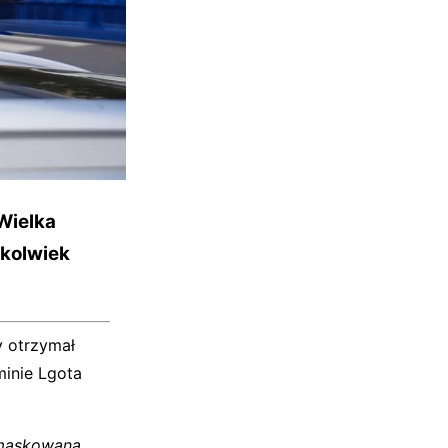
Wielka
ąkolwiek
y otrzymał
inie Lgota
amaskowana