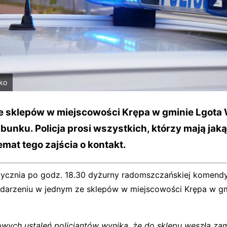
ko
 sklepów w miejscowości Krępa w gminie Lgota 
abunku. Policja prosi wszystkich, którzy mają jak
emat tego zajścia o kontakt.
stycznia po godz. 18.30 dyżurny radomszczańskiej komend
zdarzeniu w jednym ze sklepów w miejscowości Krępa w gm
wych ustaleń policjantów wynika, że do sklepu weszła z