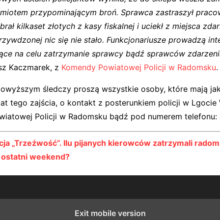
miotem przypominającym broń. Sprawca zastraszył pracow
brał kilkaset złotych z kasy fiskalnej i uciekł z miejsca zda
rzywdzonej nic się nie stało. Funkcjonariusze prowadzą in
ące na celu zatrzymanie sprawcy bądź sprawców zdarzeni
usz Kaczmarek, z
Komendy Powiatowej Policji w Radomsku
.
owyższym śledczy proszą wszystkie osoby, które mają ja
t tego zajścia, o kontakt z posterunkiem policji w Lgocie W
iatowej Policji w Radomsku bądź pod numerem telefonu: 
cja „Trzeźwość”. Ilu pijanych kierowców zatrzymali rado
ostatni weekend?
Exit mobile version