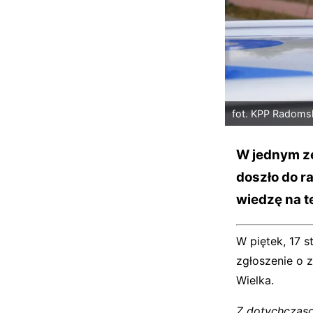
fot. KPP Radoms
W jednym ze
doszło do r
wiedzę na t
W piętek, 17 
zgłoszenie o 
Wielka.
Z dotychczaso