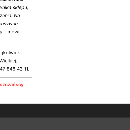
nika sklepu,
rzenia. Na
tensywne
a
– mówi
kąkolwiek
ielkiej,
47 846 42 11.
mszczańscy