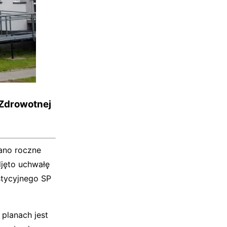
 Zdrowotnej
ano roczne
jęto uchwałę
stycyjnego SP
planach jest