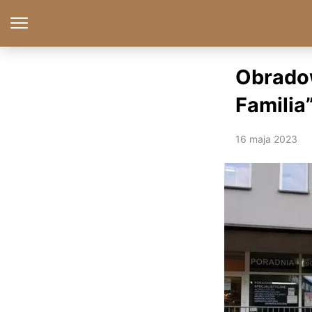
Obradow
Familia
16 maja 2023