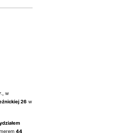
r
., w
eźnickiej 26
w
ydziałem
umerem
44