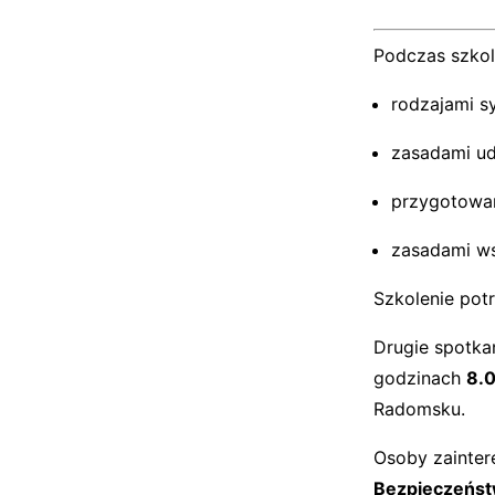
Podczas szkole
rodzajami s
zasadami ud
przygotowan
zasadami ws
Szkolenie pot
Drugie spotkan
godzinach
8.
Radomsku.
Osoby zainter
Bezpieczeńst