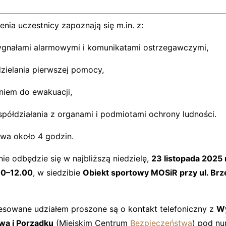
nia uczestnicy zapoznają się m.in. z:
ygnałami alarmowymi i komunikatami ostrzegawczymi,
zielania pierwszej pomocy,
iem do ewakuacji,
półdziałania z organami i podmiotami ochrony ludności.
rwa około 4 godzin.
ie odbędzie się w najbliższą niedzielę,
23 listopada 2025 
00–12.00
, w siedzibie
Obiekt sportowy MOSiR przy ul. Brz
esowane udziałem proszone są o kontakt telefoniczny z
W
wa i Porządku
(Miejskim Centrum
Bezpieczeństwa
) pod n