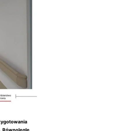
zygotowania
j. Równolegle