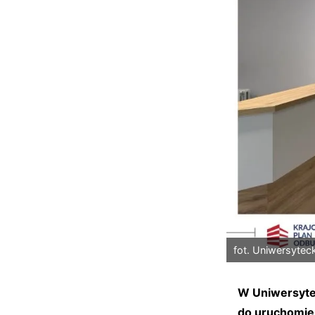
fot. Uniwersyteck
W Uniwersytec
do uruchomien