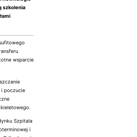
 szkolenia
ntami
sufitowego
ansferu
totne wsparcie
szczanie
 i poczucie
czne
zkieletowego.
ynku Szpitala
oterminowej i