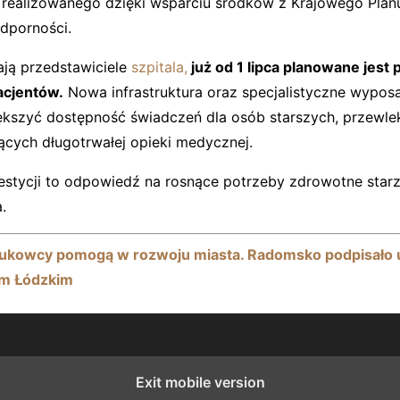
”, realizowanego dzięki wsparciu środków z Krajowego Pla
dporności.
ją przedstawiciele
szpitala,
już od 1 lipca planowane jest 
acjentów.
Nowa infrastruktura oraz specjalistyczne wypos
kszyć dostępność świadczeń dla osób starszych, przewle
cych długotrwałej opieki medycznej.
westycji to odpowiedź na rosnące potrzeby zdrowotne starz
.
Naukowcy pomogą w rozwoju miasta. Radomsko podpisało
m Łódzkim
Exit mobile version