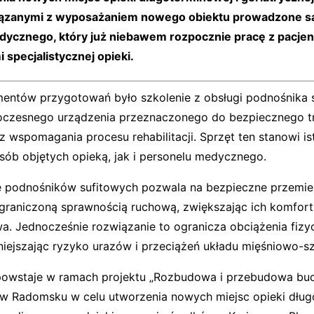
iązanymi z wyposażaniem nowego obiektu prowadzone są
ycznego, który już niebawem rozpocznie pracę z pacje
specjalistycznej opieki.
entów przygotowań było szkolenie z obsługi podnośnika 
czesnego urządzenia przeznaczonego do bezpiecznego tr
z wspomagania procesu rehabilitacji. Sprzęt ten stanowi is
sób objętych opieką, jak i personelu medycznego.
 podnośników sufitowych pozwala na bezpieczne przemie
graniczoną sprawnością ruchową, zwiększając ich komfort
a. Jednocześnie rozwiązanie to ogranicza obciążenia fizy
niejszając ryzyko urazów i przeciążeń układu mięśniowo-s
owstaje w ramach projektu „Rozbudowa i przebudowa bud
 Radomsku w celu utworzenia nowych miejsc opieki dług