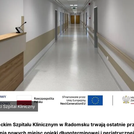
i Szpital Kliniczny
kim Szpitalu Klinicznym w Radomsku trwają ostatnie pr
ia nowych miejsc opieki długoterminowej i geriatryczne