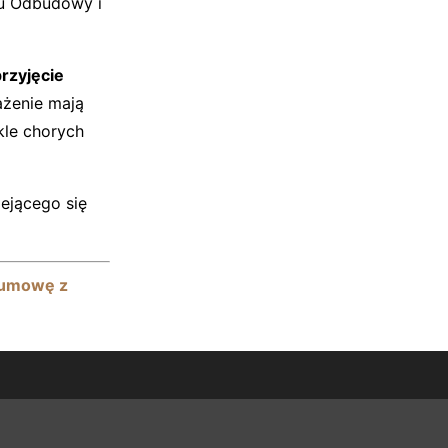
nu Odbudowy i
przyjęcie
ażenie mają
kle chorych
ejącego się
 umowę z