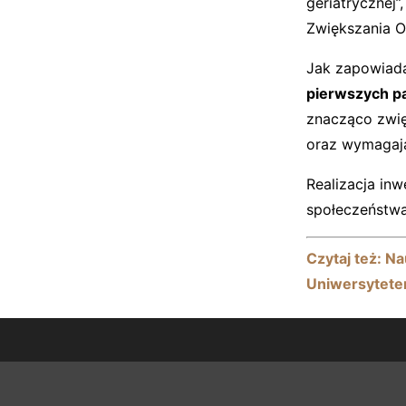
geriatrycznej
Zwiększania O
Jak zapowiada
pierwszych p
znacząco zwię
oraz wymagają
Realizacja in
społeczeństwa
Czytaj też: 
Uniwersytete