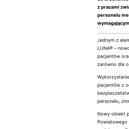
z pracami zw
personelu med
wymagającymi 
Jednym z elem
LUNA® – nowo
pacjentów ora
zarówno dla o
Wykorzystanie
pacjentów z o
bezpieczeństw
personelu, zm
Nowy obiekt p
Powiatowego w