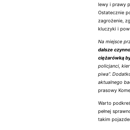
lewy i prawy 
Ostatecznie p
zagrożenie, z
kluczyki i pow
Na miejsce prz
dalsze czynno
ciężarówką by
policjanci, ki
piwa”. Dodatko
aktualnego ba
prasowy Kome
Warto podkreś
pełnej sprawno
takim pojazde