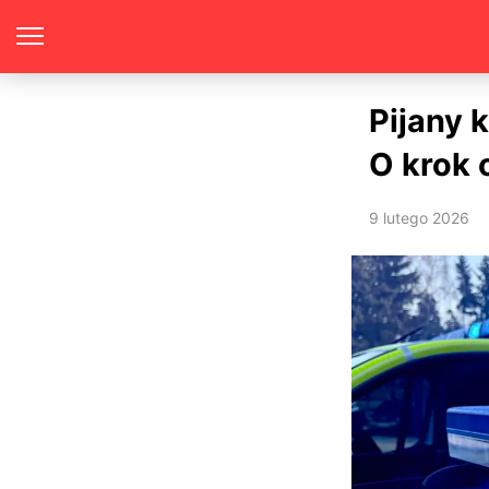
Pijany 
O krok 
9 lutego 2026