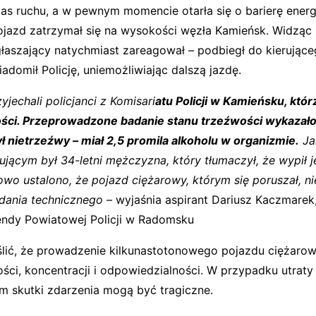
pas ruchu, a w pewnym momencie otarła się o barierę ener
ojazd zatrzymał się na wysokości węzła Kamieńsk. Widząc 
głaszający natychmiast zareagował – podbiegł do kierujące
iadomił Policję, uniemożliwiając dalszą jazdę.
yjechali policjanci z Komisari
atu Policji w Kamieńsku, którz
ści. Przeprowadzone badanie stanu trzeźwości wykazało,
ł nietrzeźwy – miał 2,5 promila alkoholu w organizmie.
Jak
erującym był 34-letni mężczyzna, który tłumaczył, że wypił j
wo ustalono, że pojazd ciężarowy, którym się poruszał, ni
dania technicznego –
wyjaśnia aspirant Dariusz Kaczmarek,
ndy Powiatowej Policji w Radomsku
lić, że prowadzenie kilkunastotonowego pojazdu ciężar
ści, koncentracji i odpowiedzialności. W przypadku utraty 
m skutki zdarzenia mogą być tragiczne.