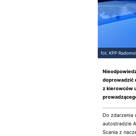
fot. KPP Radoms
N
ieodpowiedz
doprowadzić d
z kierowców 
prowadzącego
Do zdarzenia 
autostradzie A
Scania z nacze