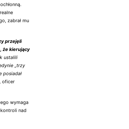
gochłonną.
realne
go, zabrał mu
y przejęli
 że kierujący
 ustalili
edynie „trzy
e posiadał
 oficer
owego wymaga
kontroli nad