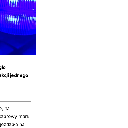
gło
akcji jednego
ę
o, na
iężarowy marki
zjeżdżała na