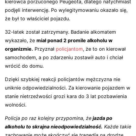
kierowca porzuconego Peugeota, dlatego natychmiast
podjęli interwencję. Po wylegitymowaniu okazało się,
że był to właściciel pojazdu.
32-latek został zatrzymany. Badanie alkomatem
wykazało, że
miał ponad 2 promile alkoholu w
organizmie.
Przyznał
policjantom
, że to on kierował
samochodem, a po zdarzeniu zostawił auto i chciał
wrócić do domu.
Dzięki szybkiej reakcji policjantów mężczyzna nie
uniknie odpowiedzialności. Za kierowanie pojazdem w
stanie nietrzeźwości grozi kara do 3 lat pozbawienia
wolności.
Policja po raz kolejny przypomina, że
jazda po
alkoholu to skrajna nieodpowiedzialność.
Każde takie
zachowanie może skończyć się tragedią na drodze.