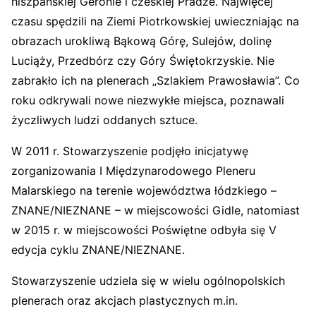
hiszpańskiej Geronie i czeskiej Pradze. Najwięcej
czasu spędzili na Ziemi Piotrkowskiej uwieczniając na
obrazach urokliwą Bąkową Górę, Sulejów, dolinę
Luciąży, Przedbórz czy Góry Świętokrzyskie. Nie
zabrakło ich na plenerach „Szlakiem Prawosławia”. Co
roku odkrywali nowe niezwykłe miejsca, poznawali
życzliwych ludzi oddanych sztuce.
W 2011 r. Stowarzyszenie podjęło inicjatywę
zorganizowania I Międzynarodowego Pleneru
Malarskiego na terenie województwa łódzkiego –
ZNANE/NIEZNANE – w miejscowości Gidle, natomiast
w 2015 r. w miejscowości Poświętne odbyła się V
edycja cyklu ZNANE/NIEZNANE.
Stowarzyszenie udziela się w wielu ogólnopolskich
plenerach oraz akcjach plastycznych m.in.