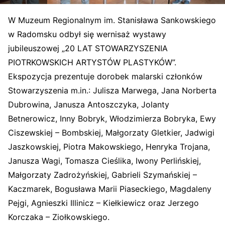
W Muzeum Regionalnym im. Stanisława Sankowskiego
w Radomsku odbył się wernisaż wystawy
jubileuszowej „20 LAT STOWARZYSZENIA
PIOTRKOWSKICH ARTYSTÓW PLASTYKÓW”.
Ekspozycja prezentuje dorobek malarski członków
Stowarzyszenia m.in.: Julisza Marwega, Jana Norberta
Dubrowina, Janusza Antoszczyka, Jolanty
Betnerowicz, Inny Bobryk, Włodzimierza Bobryka, Ewy
Ciszewskiej – Bombskiej, Małgorzaty Gletkier, Jadwigi
Jaszkowskiej, Piotra Makowskiego, Henryka Trojana,
Janusza Wagi, Tomasza Cieślika, Iwony Perlińskiej,
Małgorzaty Zadrożyńskiej, Gabrieli Szymańskiej –
Kaczmarek, Bogusława Marii Piaseckiego, Magdaleny
Pejgi, Agnieszki Illinicz – Kiełkiewicz oraz Jerzego
Korczaka – Ziołkowskiego.