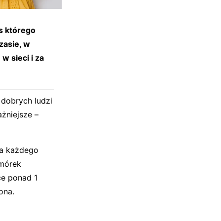
s którego
zasie, w
w sieci i za
 dobrych ludzi
żniejsze –
la każdego
omórek
ce ponad 1
ona.