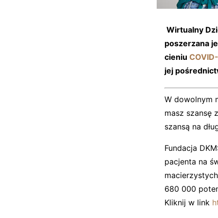
Wirtualny Dzi
poszerzana j
cieniu
COVID
jej pośrednic
W dowolnym mo
masz szansę zo
szansą na dług
Fundacja DKMS 
pacjenta na ś
macierzystych 
680 000 poten
Kliknij w link
h