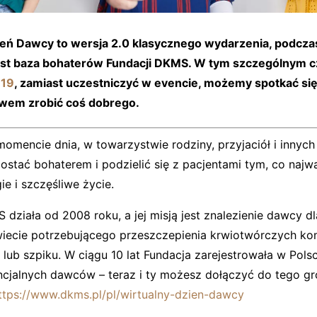
eń Dawcy to wersja 2.0 klasycznego wydarzenia, podcza
est baza bohaterów Fundacji DKMS. W tym szczególnym c
-19
, zamiast uczestniczyć w evencie, możemy spotkać się 
twem zrobić coś dobrego.
mencie dnia, w towarzystwie rodziny, przyjaciół i innych
stać bohaterem i podzielić się z pacjentami tym, co najwa
ie i szczęśliwe życie.
działa od 2008 roku, a jej misją jest znalezienie dawcy d
wiecie potrzebującego przeszczepienia krwiotwórczych k
lub szpiku. W ciągu 10 lat Fundacja zarejestrowała w Pols
cjalnych dawców – teraz i ty możesz dołączyć do tego gr
ttps://www.dkms.pl/pl/wirtualny-dzien-dawcy