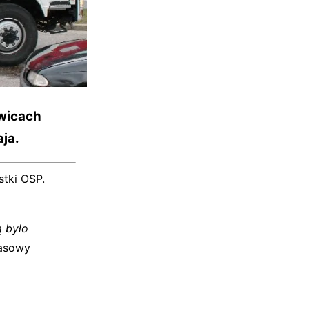
owicach
ja.
stki OSP.
 było
rasowy