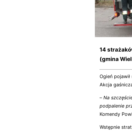
14 strażakó
(gmina Wiel
Ogień pojawił
Akcja gaśnicz
–
Na szczęście
podpalenie pr
Komendy Powi
Wstępnie strat