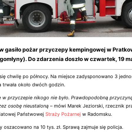
w gasiło pożar przyczepy kempingowej w Pratk
gomłyny). Do zdarzenia doszło w czwartek, 19 ma
 się chwilę po północy. Na miejsce zadysponowano 3 jedno
a trwała około dwóch godzin.
 w przyczepie nikogo nie było. Prawdopodobną przyczyną
zez osobę nieustaloną
– mówi Marek Jeziorski, rzecznik p
atowej Państwowej
Straży Pożarnej
w Radomsku.
y oszacowano na 10 tys. zł. Sprawą zajmuje się policja.