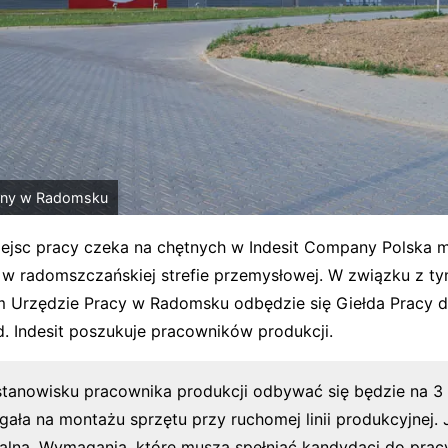
jny w Radomsku
ejsc pracy czeka na chętnych w Indesit Company Polska 
 w radomszczańskiej strefie przemysłowej. W związku z ty
Urzędzie Pracy w Radomsku odbędzie się Giełda Pracy dl
. Indesit poszukuje pracowników produkcji.
stanowisku pracownika produkcji odbywać się będzie na 3 
gała na montażu sprzętu przy ruchomej linii produkcyjnej. 
lna. Wymagania, które muszą spełniać kandydaci do pracy 