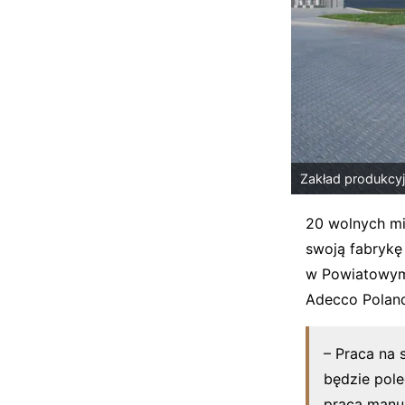
Zakład produkcy
20 wolnych mi
swoją fabrykę
w Powiatowym 
Adecco Poland
– Praca na 
będzie pole
praca manua