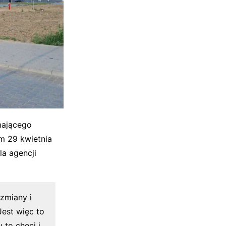
mającego
m 29 kwietnia
a agencji
zmiany i
Jest więc to
to chęci i