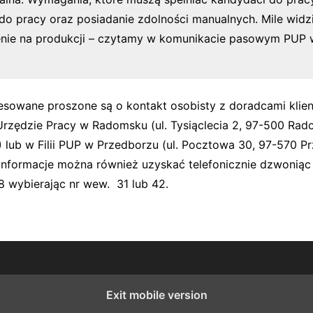
o pracy oraz posiadanie zdolności manualnych. Mile widz
nie na produkcji – czytamy w komunikacie pasowym PUP 
esowane proszone są o kontakt osobisty z doradcami klie
zędzie Pracy w Radomsku (ul. Tysiąclecia 2, 97-500 Rad
) lub w Filii PUP w Przedborzu (ul. Pocztowa 30, 97-570 P
nformacje można również uzyskać telefonicznie dzwoniąc 
8 wybierając nr wew. 31 lub 42.
Exit mobile version