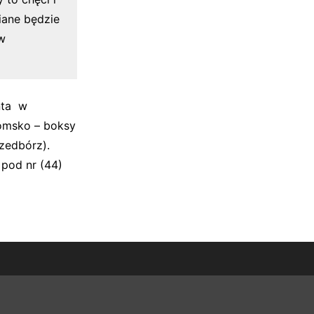
iane będzie
w
nta w
omsko – boksy
rzedbórz).
pod nr (44)