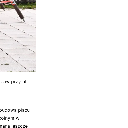
baw przy ul.
ebudowa placu
kolnym w
nana jeszcze