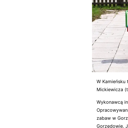
W Kamieńsku t
Mickiewicza (
Wykonawcą inw
Opracowywana 
zabaw w Gorz
Gorzędowie. J