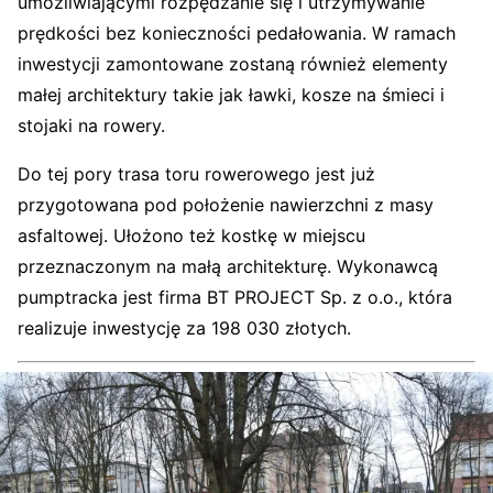
umożliwiającymi rozpędzanie się i utrzymywanie
prędkości bez konieczności pedałowania. W ramach
inwestycji zamontowane zostaną również elementy
małej architektury takie jak ławki, kosze na śmieci i
stojaki na rowery.
Do tej pory trasa toru rowerowego jest już
przygotowana pod położenie nawierzchni z masy
asfaltowej. Ułożono też kostkę w miejscu
przeznaczonym na małą architekturę. Wykonawcą
pumptracka jest firma BT PROJECT Sp. z o.o., która
realizuje inwestycję za 198 030 złotych.