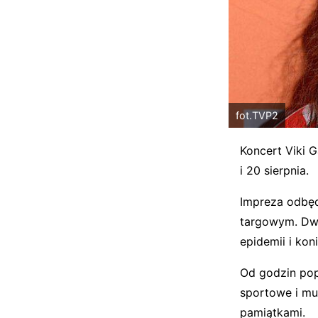
fot.TVP2
Koncert Viki 
i 20 sierpnia.
Impreza odbęd
targowym. Dwi
epidemii i ko
Od godzin pop
sportowe i mu
pamiątkami.