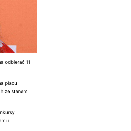
a odbierać 11
na placu
ch ze stanem
nkursy
mi i