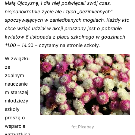
Małą Ojczyznę, i dla niej poświęcali swój czas,
niejednokrotnie życie ale i tych „bezimiennych”
spoczywających w zaniedbanych mogiłach. Każdy kto
chce wziąć udział w akcji proszony jest o pobranie
kwiatów 6 listopada z placu szkolnego w godzinach
11.00 – 14.0
0 – czytamy na stronie szkoły.
W związku
ze
zdalnym
nauczanie
m starszej
młodzieży
szkoły
proszą o
wsparcie
fot.Pixabay
wszystkich