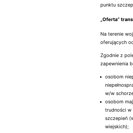
punktu szczep
„Oferta” tran
Na terenie wo
oferujących o
Zgodnie z pol
zapewnienia b
osobom niep
niepełnospr
w/w schorze
osobom mają
trudności w
szczepień (
wiejskich);