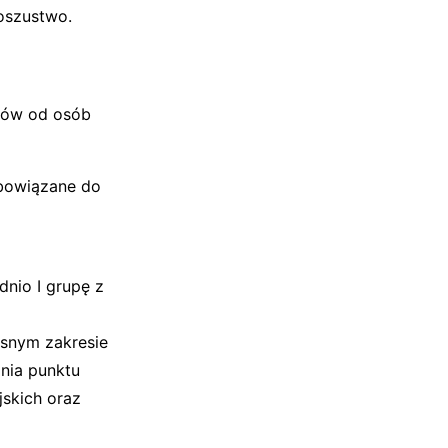
 oszustwo.
onów od osób
bowiązane do
nio I grupę z
snym zakresie
nia punktu
jskich oraz