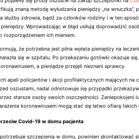
aju pojawiły się próby oszustw na zakup szczepionki na
COV
ikują znaną metodę wyłudzania pieniędzy „na wnuczka”, p
la służby zdrowia, bądź za członków rodziny i w ten spos
pieniędzy. Wprowadzając w błąd usiłują doprowadzić osob
o rozporządzeniem ich mieniem.
ormują, że potrzebna jest pilna wpłata pieniędzy na leczenie
nalazła się w szpitalu. Po przekazaniu gotówki okazuje się, 
oronawirusem, a pieniądze przejęli nieznani sprawcy.
h apeli policjantów i akcji profilaktycznych mających na c
rzed oszustami, nadal odnotowuje się przypadki przekazyw
rzez starsze osoby swoich oszczędności. Zaniepokojeni lu
zarażenia koronawirusem mogą stać się łatwo ofiarą takich
przeciw Covid-19 w domu pacjenta
t potrzebuje szczepienia w domu, powinien skontaktować s