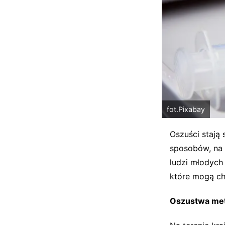
fot.Pixabay
Oszuści stają
sposobów, na 
ludzi młodych
które mogą ch
Oszustwa met