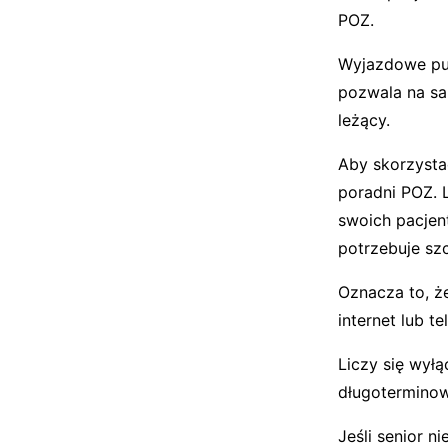
POZ.
Wyjazdowe pun
pozwala na sa
leżący.
Aby skorzysta
poradni POZ. L
swoich pacjent
potrzebuje sz
Oznacza to, ż
internet lub te
Liczy się wyłą
długoterminow
Jeśli senior n