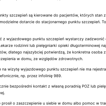
kty szczepień są kierowane do pacjentów, których stan z
modzielne dotarcie do stacjonarnego punktu szczepień. To
ć z wyjazdowego punktu szczepień wystarczy zadzwonić 
ekarze rodzinni lub pielęgniarki opieki długoterminowej naj
ów, dlatego najszybciej potwierdzą, że konkretna osoba z i
czepienia w domu, ze względów zdrowotnych.
e na wizytę wyjazdowego punktu szczepień nie ma rejestra
lefonicznie, np. przez infolinię 989.
cznie bezpośredni kontakt z własną poradnią POZ lub pielę
ej.
ie prosił o zaszczepienie u siebie w domu albo pomoc w tr