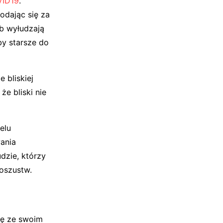
ID19
.
odając się za
ób wyłudzają
y starsze do
 bliskiej
że bliski nie
elu
ania
dzie, którzy
 oszustw.
ię ze swoim