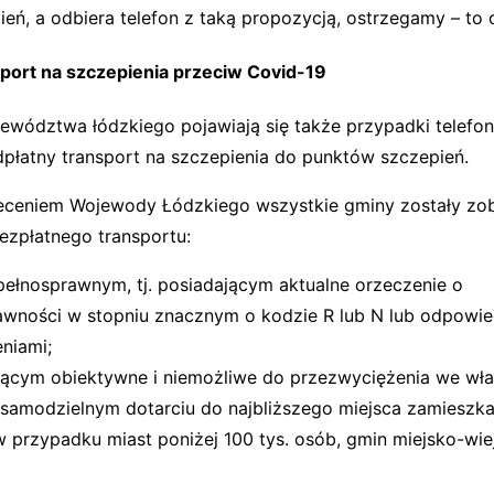
ień, a odbiera telefon z taką propozycją, ostrzegamy – to
sport na szczepienia przeciw Covid-19
jewództwa łódzkiego pojawiają się także przypadki telef
dpłatny transport na szczepienia do punktów szczepień.
eceniem Wojewody Łódzkiego wszystkie gminy zostały zo
ezpłatnego transportu:
ełnosprawnym, tj. posiadającym aktualne orzeczenie o
awności w stopniu znacznym o kodzie R lub N lub odpowied
niami;
cym obiektywne i niemożliwe do przezwyciężenia we wła
 samodzielnym dotarciu do najbliższego miejsca zamieszka
w przypadku miast poniżej 100 tys. osób, gmin miejsko-wie