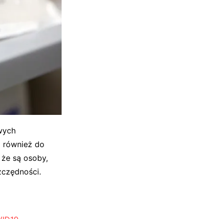
owych
ą również do
 że są osoby,
zczędności.