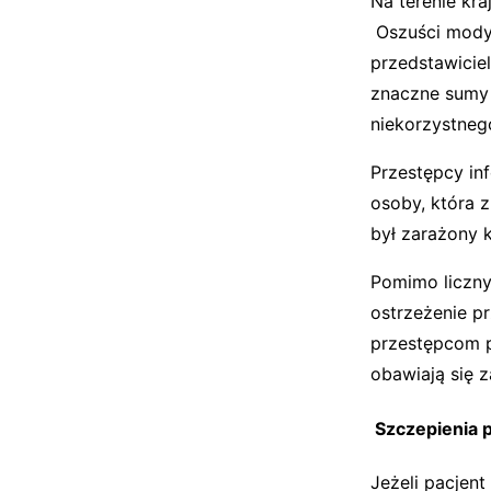
Na terenie kr
Oszuści modyf
przedstawicie
znaczne sumy 
niekorzystneg
Przestępcy inf
osoby, która z
był zarażony k
Pomimo licznyc
ostrzeżenie p
przestępcom p
obawiają się 
Szczepienia 
Jeżeli pacjen