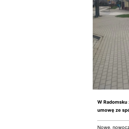
W Radomsku z
umowę ze sp
Nowe, nowocze