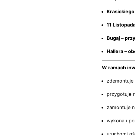
Krasickiego
11 Listopad
Bugaj – prz
Hallera – o
W ramach inw
zdemontuje 
przygotuje 
zamontuje n
wykona i pod
uruchomi oś