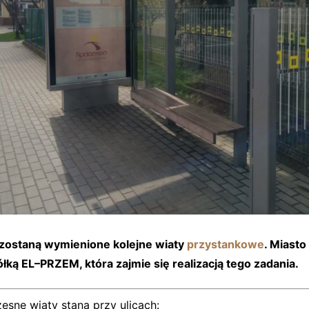
ostaną wymienione kolejne wiaty
przystankowe
. Miasto
ółką
EL–PRZEM
, która zajmie się realizacją tego zadania.
sne wiaty staną przy ulicach: