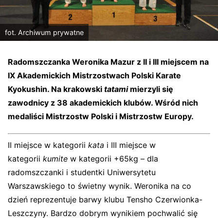
fot. Archiwum prywatne
Radomszczanka Weronika Mazur z II i III miejscem na
IX Akademickich Mistrzostwach Polski Karate
Kyokushin. Na krakowski
tatami
mierzyli się
zawodnicy z 38 akademickich klubów. Wśród nich
medaliści Mistrzostw Polski i Mistrzostw Europy.
II miejsce w kategorii
kata
i III miejsce w
kategorii
kumite
w kategorii +65kg – dla
radomszczanki i studentki Uniwersytetu
Warszawskiego to świetny wynik. Weronika na co
dzień reprezentuje barwy klubu Tensho Czerwionka-
Leszczyny. Bardzo dobrym wynikiem pochwalić się