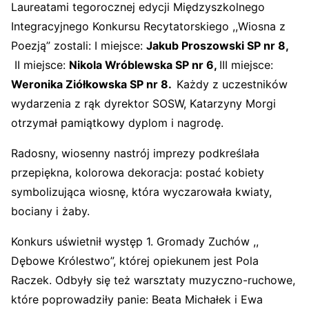
Laureatami tegorocznej edycji Międzyszkolnego
Integracyjnego Konkursu Recytatorskiego ,,Wiosna z
Poezją” zostali: I miejsce:
Jakub Proszowski SP nr 8,
II miejsce:
Nikola Wróblewska SP nr 6,
III miejsce:
Weronika Ziółkowska SP nr 8.
Każdy z uczestników
wydarzenia z rąk dyrektor SOSW, Katarzyny Morgi
otrzymał pamiątkowy dyplom i nagrodę.
Radosny, wiosenny nastrój imprezy podkreślała
przepiękna, kolorowa dekoracja: postać kobiety
symbolizująca wiosnę, która wyczarowała kwiaty,
bociany i żaby.
Konkurs uświetnił występ 1. Gromady Zuchów ,,
Dębowe Królestwo”, której opiekunem jest Pola
Raczek. Odbyły się też warsztaty muzyczno-ruchowe,
które poprowadziły panie: Beata Michałek i Ewa