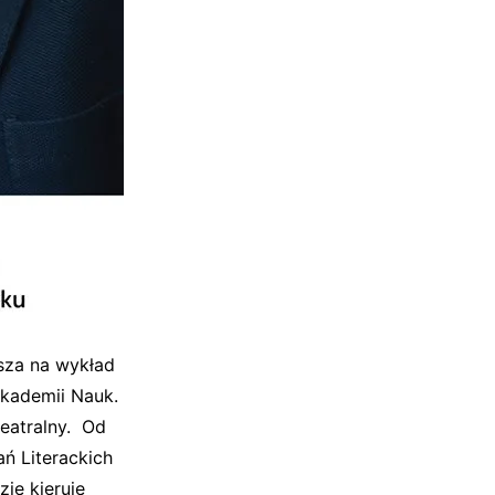
sza na wykład
Akademii Nauk.
teatralny. Od
ań Literackich
zie kieruje