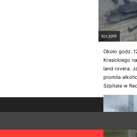
fot.KPP
Około godz. 1
Krasickiego na
land rovera. J
promila alkoho
Szpitala w Ra