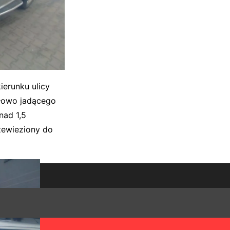
ierunku ulicy
idłowo jadącego
nad 1,5
rzewieziony do