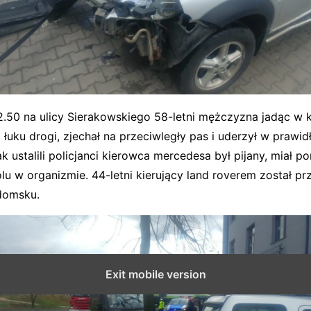
2.50 na ulicy Sierakowskiego 58-letni mężczyzna jadąc w k
 łuku drogi, zjechał na przeciwległy pas i uderzył w praw
ak ustalili policjanci kierowca mercedesa był pijany, miał po
lu w organizmie. 44-letni kierujący land roverem został p
domsku.
Exit mobile version