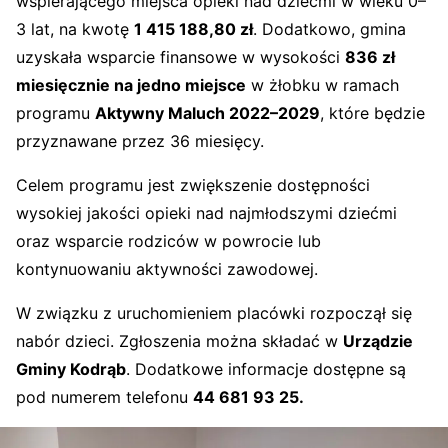
wspierającego miejsca opieki nad dziećmi w wieku 0–
3 lat, na kwotę
1 415 188,80 zł
. Dodatkowo, gmina
uzyskała wsparcie finansowe w wysokości
836 zł
miesięcznie na jedno miejsce
w żłobku w ramach
programu
Aktywny Maluch 2022–2029
, które będzie
przyznawane przez 36 miesięcy.
Celem programu jest zwiększenie dostępności
wysokiej jakości opieki nad najmłodszymi dziećmi
oraz wsparcie rodziców w powrocie lub
kontynuowaniu aktywności zawodowej.
W związku z uruchomieniem placówki rozpoczął się
nabór dzieci. Zgłoszenia można składać w
Urządzie
Gminy Kodrąb
. Dodatkowe informacje dostępne są
pod numerem telefonu
44 681 93 25.