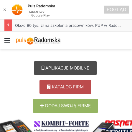
Puls Radomska
POGLĄD
✕
DARMOWY
In Google Play
Około 90 tys. zł na szkolenia pracowników. PUP w Radomsku ogłasza nabór wniosków
Menu
APLIKACJE MOBILNE
KATALOG FIRM
DODAJ SWOJĄ FIRMĘ