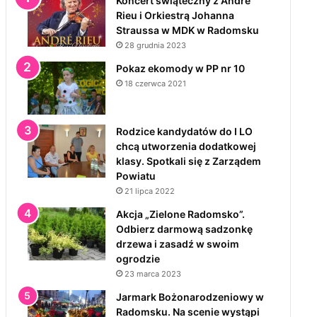
Koncert świąteczny z André
Rieu i Orkiestrą Johanna
Straussa w MDK w Radomsku
28 grudnia 2023
Pokaz ekomody w PP nr 10
18 czerwca 2021
Rodzice kandydatów do I LO
chcą utworzenia dodatkowej
klasy. Spotkali się z Zarządem
Powiatu
21 lipca 2022
Akcja „Zielone Radomsko”.
Odbierz darmową sadzonkę
drzewa i zasadź w swoim
ogrodzie
23 marca 2023
Jarmark Bożonarodzeniowy w
Radomsku. Na scenie wystąpi