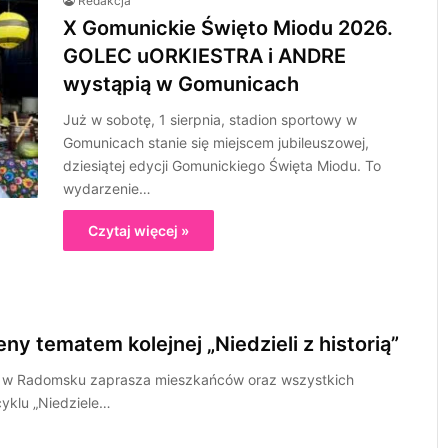
Redakcja
X Gomunickie Święto Miodu 2026.
GOLEC uORKIESTRA i ANDRE
wystąpią w Gomunicach
Już w sobotę, 1 sierpnia, stadion sportowy w
Gomunicach stanie się miejscem jubileuszowej,
dziesiątej edycji Gomunickiego Święta Miodu. To
wydarzenie…
Czytaj więcej »
eny tematem kolejnej „Niedzieli z historią”
o w Radomsku zaprasza mieszkańców oraz wszystkich
 cyklu „Niedziele…