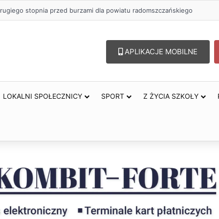
 zł na szkolenia pracowników. PUP w Radomsku ogłasza nabór wniosków
APLIKACJE MOBILNE
LOKALNI SPOŁECZNICY
SPORT
Z ŻYCIA SZKOŁY