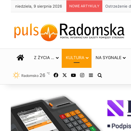
niedziela, 9 sierpnia 2026
NOWE ARTYKUŁY
Około 90 tys.
STRONA GŁÓWNA
Z ŻYCIA …
KULTURA
NA SYGNALE
℃
26
Facebook
X
YouTube
Instagram
Sidebar
Szukaj
Radomsko