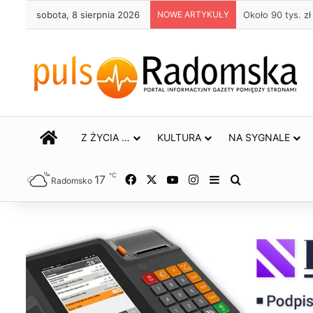
sobota, 8 sierpnia 2026
NOWE ARTYKUŁY
Około 90 tys. 
STRONA GŁÓWNA
Z ŻYCIA …
KULTURA
NA SYGNALE
℃
17
Facebook
X
YouTube
Instagram
Sidebar
Szukaj
Radomsko