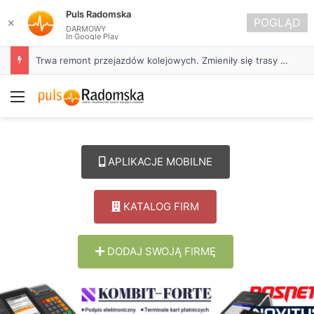
Puls Radomska
POGLĄD
✕
DARMOWY
In Google Play
Trwa remont przejazdów kolejowych. Zmieniły się trasy autobusów MPK w Radomsku
Menu
APLIKACJE MOBILNE
KATALOG FIRM
DODAJ SWOJĄ FIRMĘ