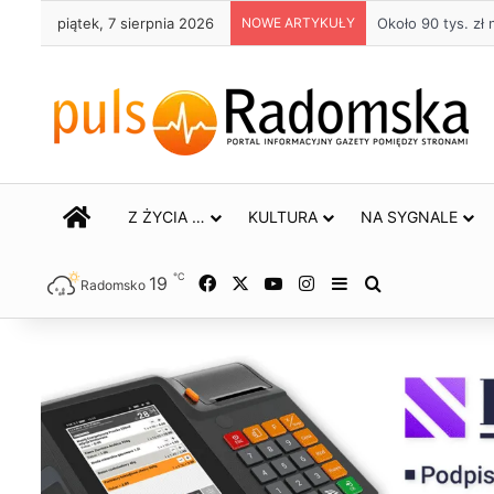
piątek, 7 sierpnia 2026
NOWE ARTYKUŁY
Życie bez alkohol
STRONA GŁÓWNA
Z ŻYCIA …
KULTURA
NA SYGNALE
℃
19
Facebook
X
YouTube
Instagram
Sidebar
Szukaj
Radomsko