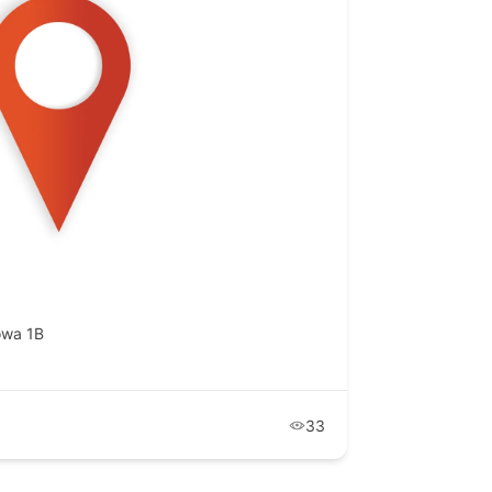
owa 1B
33