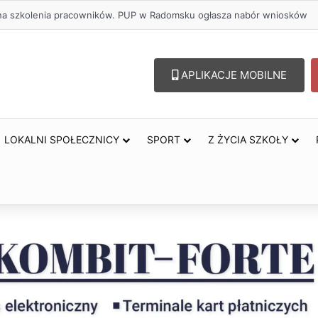
u – lepszy wybór. Radomsko włącza się w Miesiąc Trzeźwości
APLIKACJE MOBILNE
LOKALNI SPOŁECZNICY
SPORT
Z ŻYCIA SZKOŁY