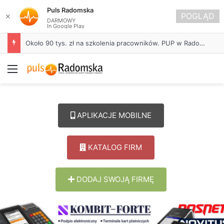
Puls Radomska
POGLĄD
✕
DARMOWY
In Google Play
Około 90 tys. zł na szkolenia pracowników. PUP w Radomsku ogłasza nabór wniosków
Menu
APLIKACJE MOBILNE
KATALOG FIRM
DODAJ SWOJĄ FIRMĘ